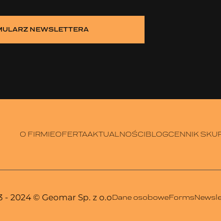
MULARZ NEWSLETTERA
O FIRMIE
OFERTA
AKTUALNOŚCI
BLOG
CENNIK SKU
 - 2024
© Geomar Sp. z o.o
Dane osobowe
Forms
Newsle