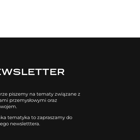
EWSLETTER
rze piszemy na tematy związane z
dami przemysłowymi oraz
wojem.
 taka tematyka to zapraszamy do
zego newsletttera.