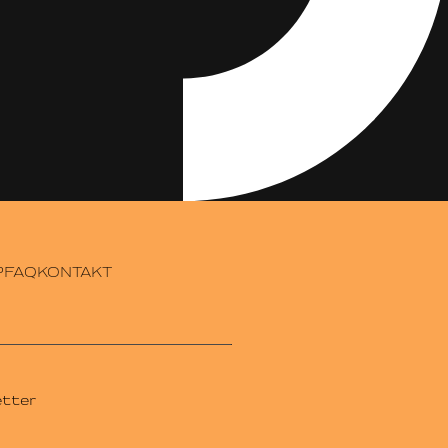
P
FAQ
KONTAKT
tter