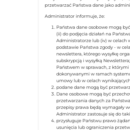
przetwarzać Państwa dane jako admini
Administrator informuje, że:
Państwa dane osobowe mogą być p
(ii) do podjęcia działań na Pańs
Administratorze lub (iv) w celach
podstawie Państwa zgody - w celac
newslettera, którego wysyłkę orga
subskrypcją i wysyłką Newslettera
Państwem w sprawach, z którymi z
dokonywanymi w ramach systemu sp
umowy lub w celach wynikających 
podane dane mogą być przetwarzane na
Dane osobowe mogą być przechowy
przetwarzania danych za Państwa
przepisy prawa będą wymagały wc
Administrator zastosuje się do t
przysługuje Państwu prawo żądan
usunięcia lub ograniczenia przetw