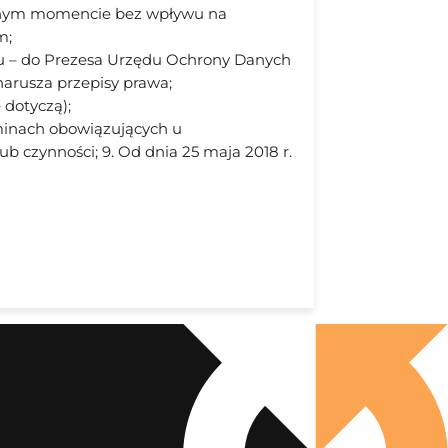
olnym momencie bez wpływu na
m;
du – do Prezesa Urzędu Ochrony Danych
arusza przepisy prawa;
 dotyczą);
minach obowiązujących u
 czynności; 9. Od dnia 25 maja 2018 r.