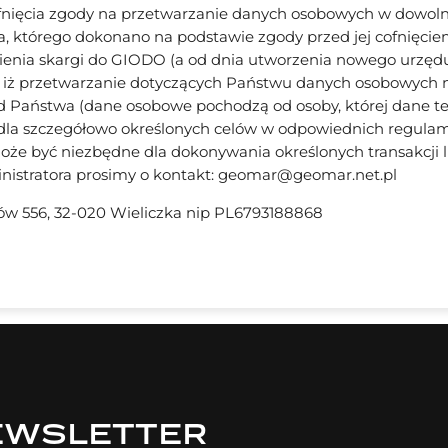
ofnięcia zgody na przetwarzanie danych osobowych w dow
, którego dokonano na podstawie zgody przed jej cofnięcie
ienia skargi do GIODO (a od dnia utworzenia nowego urzę
 iż przetwarzanie dotyczących Państwu danych osobowych n
 Państwa (dane osobowe pochodzą od osoby, której dane te
 dla szczegółowo określonych celów w odpowiednich regula
że być niezbędne dla dokonywania określonych transakcji lub
istratora prosimy o kontakt:
geomar@geomar.net.pl
 556, 32-020 Wieliczka nip PL6793188868
EWSLETTER