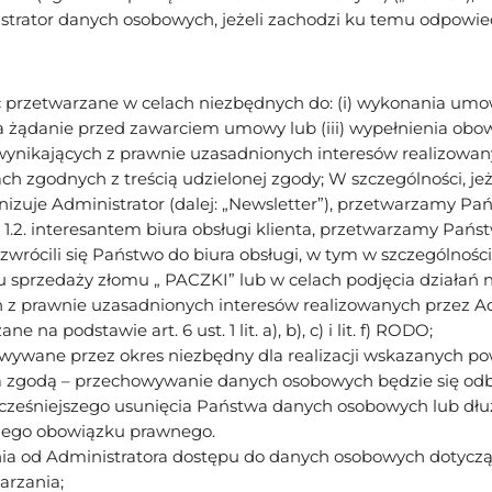
strator danych osobowych, jeżeli zachodzi ku temu odpowi
rzetwarzane w celach niezbędnych do: (i) wykonania umowy,
twa żądanie przed zawarciem umowy lub (iii) wypełnienia ob
 wynikających z prawnie uzasadnionych interesów realizowany
h zgodnych z treścią udzielonej zgody; W szczególności, jeż
nizuje Administrator (dalej: „Newsletter”), przetwarzamy P
; 1.2. interesantem biura obsługi klienta, przetwarzamy Pań
wrócili się Państwo do biura obsługi, w tym w szczególnośc
rzedaży złomu „ PACZKI” lub w celach podjęcia działań 
z prawnie uzasadnionych interesów realizowanych przez Ad
 podstawie art. 6 ust. 1 lit. a), b), c) i lit. f) RODO;
wane przez okres niezbędny dla realizacji wskazanych po
 zgodą – przechowywanie danych osobowych będzie się odbyw
ześniejszego usunięcia Państwa danych osobowych lub dłu
akiego obowiązku prawnego.
ia od Administratora dostępu do danych osobowych dotyczą
arzania;