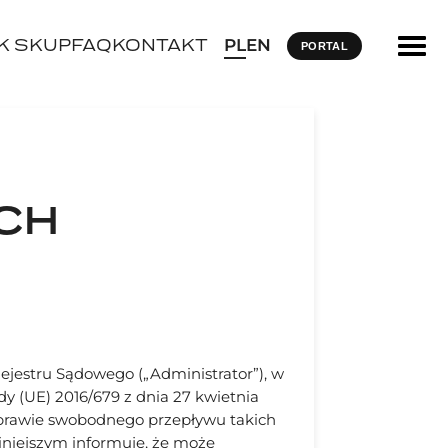
K SKUP
FAQ
KONTAKT
PL
EN
PORTAL
CH
jestru Sądowego („Administrator”), w
y (UE) 2016/679 z dnia 27 kwietnia
sprawie swobodnego przepływu takich
iniejszym informuje, że może