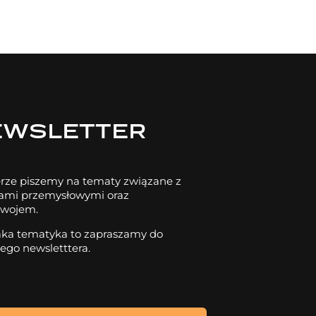
EWSLETTER
rze piszemy na tematy związane z
dami przemysłowymi oraz
wojem.
 taka tematyka to zapraszamy do
zego newsletttera.