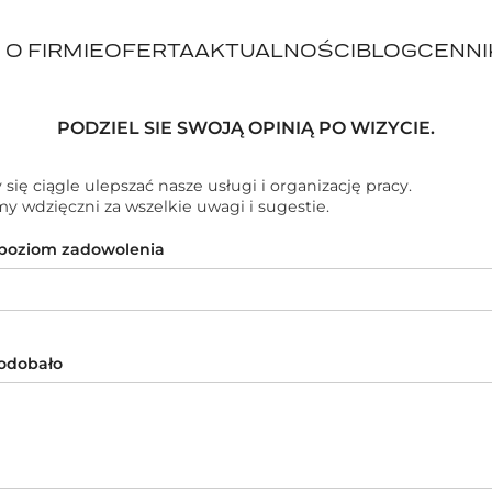
O FIRMIE
OFERTA
AKTUALNOŚCI
BLOG
CENNI
PODZIEL SIE SWOJĄ OPINIĄ PO WIZYCIE.
się ciągle ulepszać nasze usługi i organizację pracy.
y wdzięczni za wszelkie uwagi i sugestie.
poziom zadowolenia
podobało