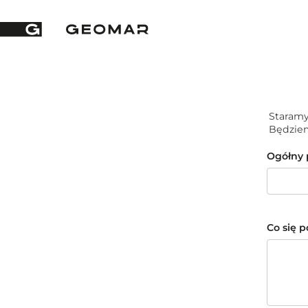
Staramy 
Będziem
Ogółny 
Co się 