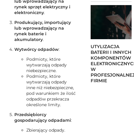
lub wprowadzający na
rynek sprzęt elektryczny i
elektroniczny
.
Produkujący, importujący
lub wprowadzający na
rynek baterie i
akumulatory
.
UTYLIZACJA
Wytwórcy odpadów
:
BATERII I INNYCH
KOMPONENTÓW
Podmioty, które
ELEKTRONICZNYC
wytwarzają odpady
W
niebezpieczne.
PROFESJONALNE
Podmioty, które
FIRMIE
wytwarzają odpady
inne niż niebezpieczne,
pod warunkiem że ilość
odpadów przekracza
określone limity.
Przedsiębiorcy
gospodarujący odpadami
:
Zbierający odpady.